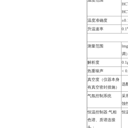
温度范围
HC
HC
温度准确度
±0
升温速率
0.
测量范围
lm
调
解析度
0.1
热重噪声
< 0
真空度（仪器本身
选
有真空密封措施）
气氛控制系统
采
蚀
恒温控制器:气相
恒温
色谱、质谱连接
头；