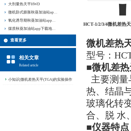
大剂量热天平HWD
微机卧式膨胀秋葵加油站app下载地址HPY
氧化诱导期秋葵加油站app下载地址HYD
HCT-1/2/3/4微机
煤质秋葵加油站app下载地址HJMF
查看更多
微机差热
型号：HCT-
相关文章
■
微机差热
Related article
主要测量与热
小知识|微机差热天平(TGA)的实验操作
热、结
步骤
玻璃化转变温度
合、脱 水
■
仪器特点