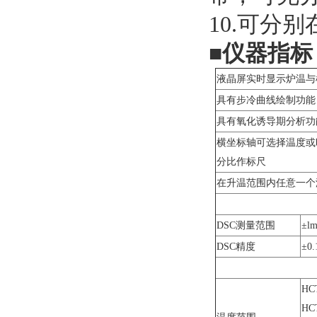
10.可分别在12
■
仪器指标
液晶屏实时显示炉温与样品温
具有步冷曲线绘制功能 
具有氧化诱导期分析功
横坐标轴可选择温度或时
分比作标尺
在升温范围内任意一个温度
DSC测量范围
±l
DSC精度
±0
HC
HC