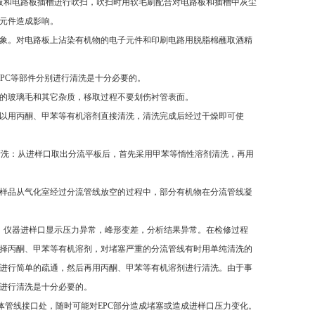
路板和电路板插槽进行吹扫，吹扫时用软毛刷配合对电路板和插槽中灰尘
件造成影响。
。对电路板上沾染有机物的电子元件和印刷电路用脱脂棉蘸取酒精
，EPC等部件分别进行清洗是十分必要的。
的玻璃毛和其它杂质，移取过程不要划伤衬管表面。
以用丙酮、甲苯等有机溶剂直接清洗，清洗完成后经过干燥即可使
：从进样口取出分流平板后，首先采用甲苯等惰性溶剂清洗，再用
，样品从气化室经过分流管线放空的过程中，部分有机物在分流管线凝
仪器进样口显示压力异常，峰形变差，分析结果异常。在检修过程
选择丙酮、甲苯等有机溶剂，对堵塞严重的分流管线有时用单纯清洗的
行简单的疏通，然后再用丙酮、甲苯等有机溶剂进行清洗。由于事
清洗是十分必要的。
管线接口处，随时可能对EPC部分造成堵塞或造成进样口压力变化。