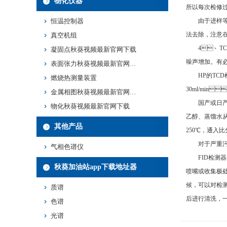
物化仪器
所以每次检修过程
恒温控制器
由于进样等原因
法去除，注
真空机组
4、TCD和
凝固点秋葵视频最新官网下载
噪声增加。有必
表面张力秋葵视频最新官网下载
HP的TCD检测
燃烧热测量装置
30ml/min
金属相图秋葵视频最新官网下载
国产或日产TC
物化秋葵视频最新官网下载
乙醇、蒸馏水
其他产品
250℃，通入
对于严重污染
气相色谱仪
FID检测器的清
秋葵加油站app下载地址器
喷嘴或收集极处沉
候，可以
质谱
后进行清洗，
色谱
光谱