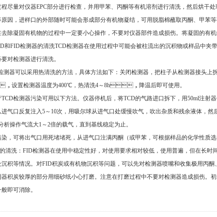
尽量对仪器EPC部分进行检查，并用甲苯、丙酮等有机溶剂进行清洗，然后烘干处理
，进样口的外部随时可能会形成部分有机物凝结，可用脱脂棉蘸取丙酮、甲苯等
意在去除凝固有机物的过程中一定要小心操作，不要对仪器部件造成损伤。将凝固的有机物去
FID检测器的清洗TCD检测器在使用过程中可能会被柱流出的沉积物或样品中夹带的其他物质所
要对检测器进行清洗。
器可以采用热清洗的方法，具体方法如下：关闭检测器，把柱子从检测器接头上
，设置检测器温度为400℃，热清洗4～8h，降温后即可使用。
D检测器污染可用以下方法。仪器停机后，将TCD的气路进口拆下，用50m
从进气口反复注入5～10次，用吸尔球从进气口处缓慢吹气，吹出杂质和残余液体，然后
比分析操作气流大1～2倍的载气，直到基线稳定为止。
，可将出气口用死堵堵死，从进气口注满丙酮（或甲苯，可根据样品的化学性质选用不同的
洗：FID检测器在使用中稳定性好，对使用要求相对较低，使用普遍，但在长
积等情况。对FID积炭或有机物沉积等问题，可以先对检测器喷嘴和收集极用丙酮
对检测器积炭较厚的部分用细砂纸小心打磨。注意在打磨过程中不要对检测器造成损伤。初步打
一般即可消除。