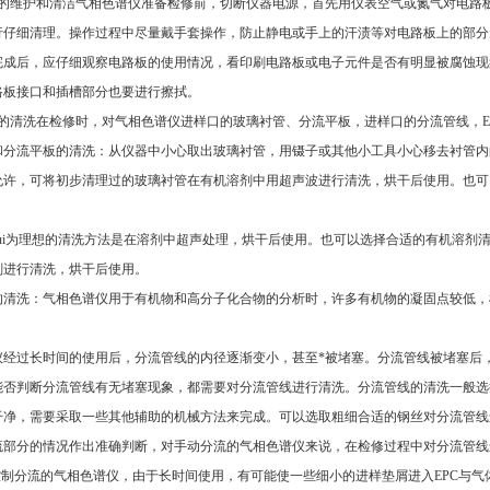
的维护和清洁气相色谱仪准备检修前，切断仪器电源，首先用仪表空气或氮气对电
仔细清理。操作过程中尽量戴手套操作，防止静电或手上的汗渍等对电路板上的部分元
，应仔细观察电路板的使用情况，看印刷电路板或电子元件是否有明显被腐蚀现象
电路板接口和插槽部分也要进行擦拭。
清洗在检修时，对气相色谱仪进样口的玻璃衬管、分流平板，进样口的分流管线
板的清洗：从仪器中小心取出玻璃衬管，用镊子或其他小工具小心移去衬管内
，可将初步清理过的玻璃衬管在有机溶剂中用超声波进行清洗，烘干后使用。也可
理想的清洗方法是在溶剂中超声处理，烘干后使用。也可以选择合适的有机溶剂清洗
清洗，烘干后使用。
：气相色谱仪用于有机物和高分子化合物的分析时，许多有机物的凝固点较低
时间的使用后，分流管线的内径逐渐变小，甚至*被堵塞。分流管线被堵塞后，
事先能否判断分流管线有无堵塞现象，都需要对分流管线进行清洗。分流管线的清洗一般
净，需要采取一些其他辅助的机械方法来完成。可以选取粗细合适的钢丝对分流管线进
部分的情况作出准确判断，对手动分流的气相色谱仪来说，在检修过程中对分流管线进行
流的气相色谱仪，由于长时间使用，有可能使一些细小的进样垫屑进入EPC与气体