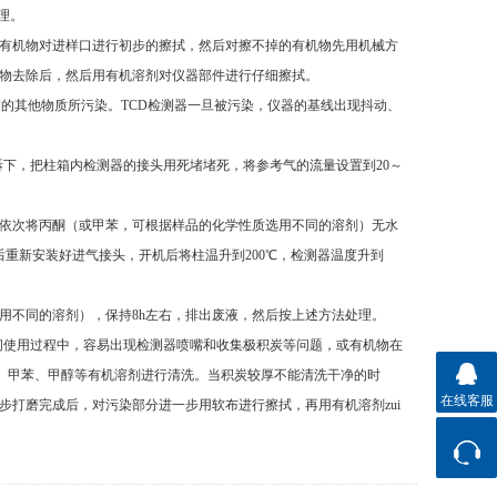
。
有机物对进样口进行初步的擦拭，然后对擦不掉的有机物先用机械方
除后，然后用有机溶剂对仪器部件进行仔细擦拭。
污染。TCD检测器一旦被污染，仪器的基线出现抖动、
拆下，把柱箱内检测器的接头用死堵堵死，将参考气的流量设置到20～
l注射器依次将丙酮（或甲苯，可根据样品的化学性质选用不同的溶剂）无水
重新安装好进气接头，开机后将柱温升到200℃，检测器温度升到
溶剂），保持8h左右，排出废液，然后按上述方法处理。
时间使用过程中，容易出现检测器喷嘴和收集极积炭等问题，或有机物在
、甲苯、甲醇等有机溶剂进行清洗。当积炭较厚不能清洗干净的时
在线客服
磨完成后，对污染部分进一步用软布进行擦拭，再用有机溶剂zui
联系方式