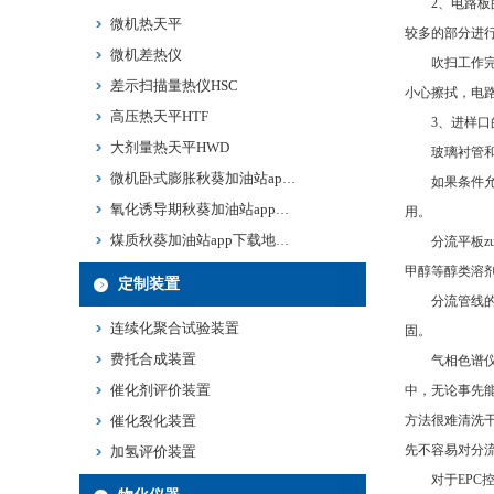
2、电路板
微机热天平
较多的部分进行
微机差热仪
吹扫工作完成后
差示扫描量热仪HSC
小心擦拭，
高压热天平HTF
3、进样口的
大剂量热天平HWD
玻璃衬管和分流平
微机卧式膨胀秋葵加油站app下载地址HPY
如果条件允许
氧化诱导期秋葵加油站app下载地址HYD
用。
煤质秋葵加油站app下载地址HJMF
分流平板zui为
甲醇等醇类溶剂进行
定制装置
分流管线的清洗
连续化聚合试验装置
固。
费托合成装置
气相色谱仪经过长
催化剂评价装置
中，无论
催化裂化装置
方法很难清洗干
先不容易对分流
加氢评价装置
对于EPC控制分